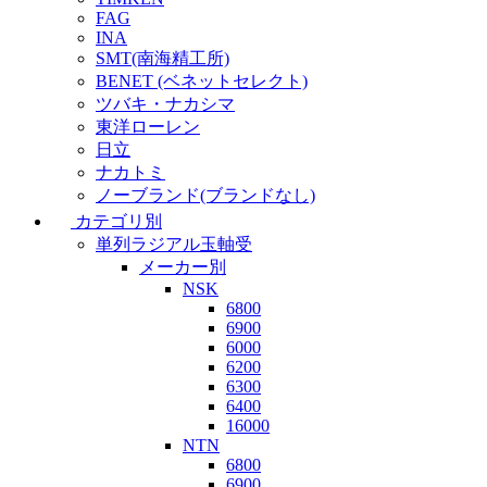
FAG
INA
SMT(南海精工所)
BENET (ベネットセレクト)
ツバキ・ナカシマ
東洋ローレン
日立
ナカトミ
ノーブランド(ブランドなし)
カテゴリ別
単列ラジアル玉軸受
メーカー別
NSK
6800
6900
6000
6200
6300
6400
16000
NTN
6800
6900