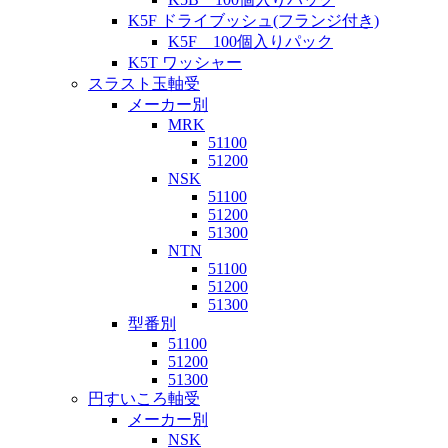
K5F ドライブッシュ(フランジ付き)
K5F 100個入りパック
K5T ワッシャー
スラスト玉軸受
メーカー別
MRK
51100
51200
NSK
51100
51200
51300
NTN
51100
51200
51300
型番別
51100
51200
51300
円すいころ軸受
メーカー別
NSK