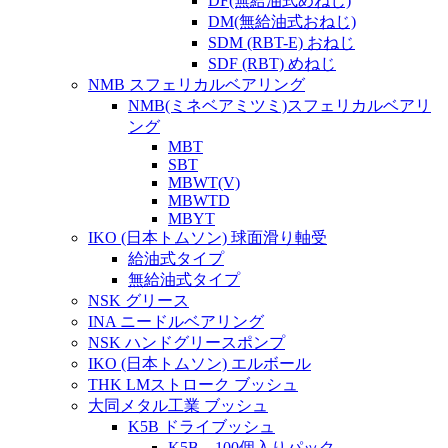
DF(無給油式めねじ)
DM(無給油式おねじ)
SDM (RBT-E) おねじ
SDF (RBT) めねじ
NMB スフェリカルベアリング
NMB(ミネベアミツミ)スフェリカルベアリ
ング
MBT
SBT
MBWT(V)
MBWTD
MBYT
IKO (日本トムソン) 球面滑り軸受
給油式タイプ
無給油式タイプ
NSK グリース
INA ニードルベアリング
NSK ハンドグリースポンプ
IKO (日本トムソン) エルボール
THK LMストローク ブッシュ
大同メタル工業 ブッシュ
K5B ドライブッシュ
K5B 100個入りパック