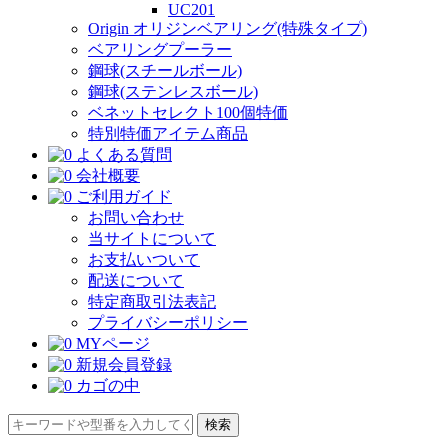
UC201
Origin オリジンベアリング(特殊タイプ)
ベアリングプーラー
鋼球(スチールボール)
鋼球(ステンレスボール)
ベネットセレクト100個特価
特別特価アイテム商品
よくある質問
会社概要
ご利用ガイド
お問い合わせ
当サイトについて
お支払いついて
配送について
特定商取引法表記
プライバシーポリシー
MYページ
新規会員登録
カゴの中