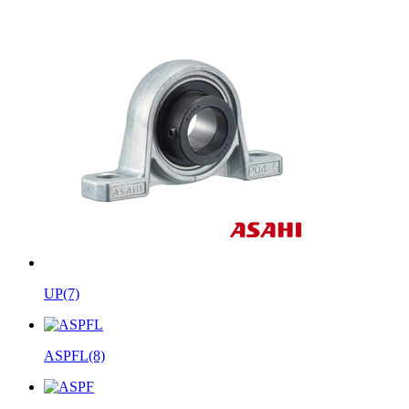
UP
(7)
ASPFL
(8)