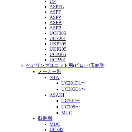
UP
ASPFL
ASPF
ASPP
ASFB
ASPB
UCF305
UCF201
UKP305
UKP205
UCP305
UCP201
ベアリングユニット用(ピロー)玉軸受
メーカー別
NTN
UC201D1〜
UC305D1〜
ASAHI
UC201〜
UC305〜
MUC
型番別
MUC
UC305