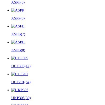
ASPF
(8)
ASPP
(8)
ASFB
(7)
ASPB
(8)
UCF305
(42)
UCF201
(54)
UKP305
(39)