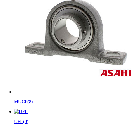
MUCP
(8)
UFL
(9)