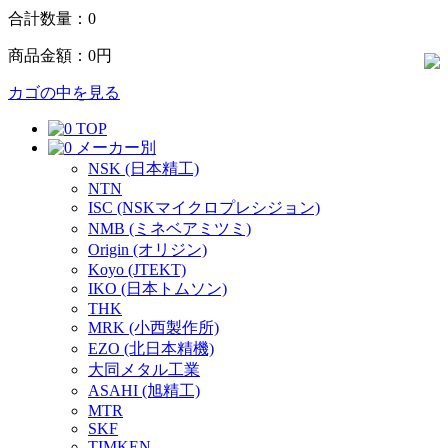
合計数量：
0
商品金額：
0円
カゴの中を見る
TOP
メーカー別
NSK (日本精工)
NTN
ISC (NSKマイクロプレシジョン)
NMB (ミネベアミツミ)
Origin (オリジン)
Koyo (JTEKT)
IKO (日本トムソン)
THK
MRK (小西製作所)
EZO (北日本精機)
大同メタル工業
ASAHI (旭精工)
MTR
SKF
TIMKEN