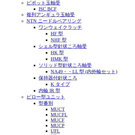
ピボット玉軸受
ISC BCF
複列アンギュラ玉軸受
NTN ニードルベアリング
ワンウェイクラッチ
HF 型
NHF 型
シェル型針状ころ軸受
HK 型
HMK 型
ソリッド型針状ころ軸受
NA49・・LL 型 (内外輪セット)
保持器付針状ころ
K タイプ
内輪 IR 型
ピロー型ユニット
型番別
MUCT
MUCFL
MUCF
MUCP
UFL