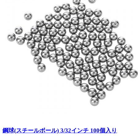
鋼球(スチールボール) 3/32インチ 100個入り