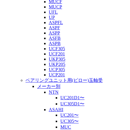
MUCF
MUCP
UFL
UP
ASPFL
ASPF
ASPP
ASFB
ASPB
UCF305
UCF201
UKP305
UKP205
UCP305
UCP201
ベアリングユニット用(ピロー)玉軸受
メーカー別
NTN
UC201D1〜
UC305D1〜
ASAHI
UC201〜
UC305〜
MUC