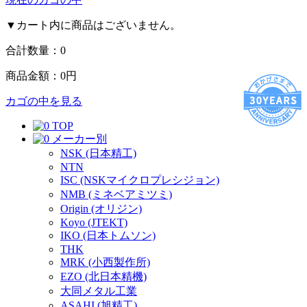
▼カート内に商品はございません。
合計数量：
0
商品金額：
0円
カゴの中を見る
TOP
メーカー別
NSK (日本精工)
NTN
ISC (NSKマイクロプレシジョン)
NMB (ミネベアミツミ)
Origin (オリジン)
Koyo (JTEKT)
IKO (日本トムソン)
THK
MRK (小西製作所)
EZO (北日本精機)
大同メタル工業
ASAHI (旭精工)