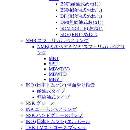
BNF(給油式めねじ)
BNM(給油式おねじ)
DF(無給油式めねじ)
DM(無給油式おねじ)
SDM (RBT-E) おねじ
SDF (RBT) めねじ
NMB スフェリカルベアリング
NMB(ミネベアミツミ)スフェリカルベアリ
ング
MBT
SBT
MBWT(V)
MBWTD
MBYT
IKO (日本トムソン) 球面滑り軸受
給油式タイプ
無給油式タイプ
NSK グリース
INA ニードルベアリング
NSK ハンドグリースポンプ
IKO (日本トムソン) エルボール
THK LMストローク ブッシュ