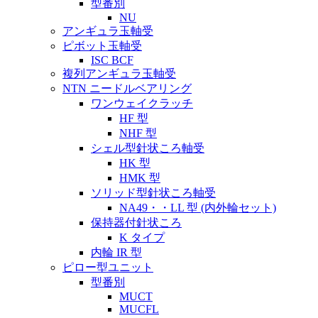
型番別
NU
アンギュラ玉軸受
ピボット玉軸受
ISC BCF
複列アンギュラ玉軸受
NTN ニードルベアリング
ワンウェイクラッチ
HF 型
NHF 型
シェル型針状ころ軸受
HK 型
HMK 型
ソリッド型針状ころ軸受
NA49・・LL 型 (内外輪セット)
保持器付針状ころ
K タイプ
内輪 IR 型
ピロー型ユニット
型番別
MUCT
MUCFL