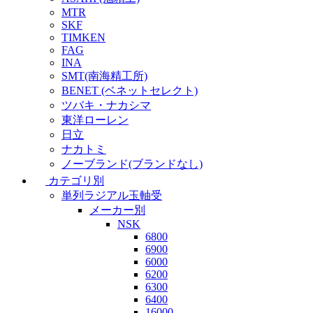
MTR
SKF
TIMKEN
FAG
INA
SMT(南海精工所)
BENET (ベネットセレクト)
ツバキ・ナカシマ
東洋ローレン
日立
ナカトミ
ノーブランド(ブランドなし)
カテゴリ別
単列ラジアル玉軸受
メーカー別
NSK
6800
6900
6000
6200
6300
6400
16000