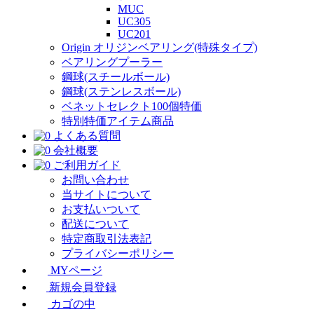
MUC
UC305
UC201
Origin オリジンベアリング(特殊タイプ)
ベアリングプーラー
鋼球(スチールボール)
鋼球(ステンレスボール)
ベネットセレクト100個特価
特別特価アイテム商品
よくある質問
会社概要
ご利用ガイド
お問い合わせ
当サイトについて
お支払いついて
配送について
特定商取引法表記
プライバシーポリシー
MYページ
新規会員登録
カゴの中