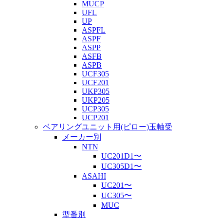
MUCP
UFL
UP
ASPFL
ASPF
ASPP
ASFB
ASPB
UCF305
UCF201
UKP305
UKP205
UCP305
UCP201
ベアリングユニット用(ピロー)玉軸受
メーカー別
NTN
UC201D1〜
UC305D1〜
ASAHI
UC201〜
UC305〜
MUC
型番別