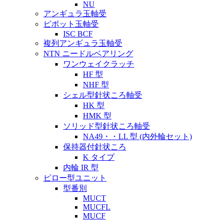
NU
アンギュラ玉軸受
ピボット玉軸受
ISC BCF
複列アンギュラ玉軸受
NTN ニードルベアリング
ワンウェイクラッチ
HF 型
NHF 型
シェル型針状ころ軸受
HK 型
HMK 型
ソリッド型針状ころ軸受
NA49・・LL 型 (内外輪セット)
保持器付針状ころ
K タイプ
内輪 IR 型
ピロー型ユニット
型番別
MUCT
MUCFL
MUCF