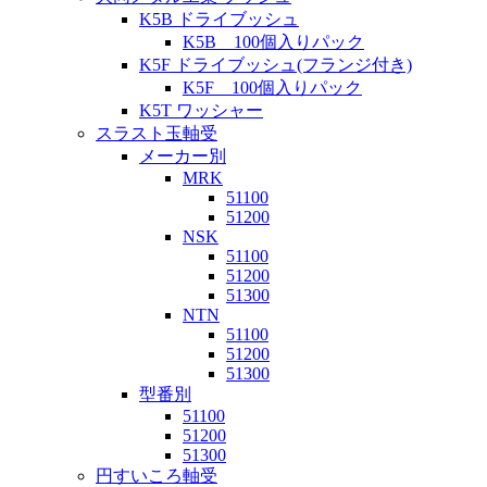
K5B ドライブッシュ
K5B 100個入りパック
K5F ドライブッシュ(フランジ付き)
K5F 100個入りパック
K5T ワッシャー
スラスト玉軸受
メーカー別
MRK
51100
51200
NSK
51100
51200
51300
NTN
51100
51200
51300
型番別
51100
51200
51300
円すいころ軸受