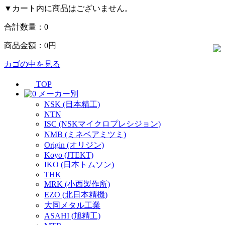
▼カート内に商品はございません。
合計数量：
0
商品金額：
0円
カゴの中を見る
TOP
メーカー別
NSK (日本精工)
NTN
ISC (NSKマイクロプレシジョン)
NMB (ミネベアミツミ)
Origin (オリジン)
Koyo (JTEKT)
IKO (日本トムソン)
THK
MRK (小西製作所)
EZO (北日本精機)
大同メタル工業
ASAHI (旭精工)