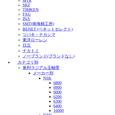
MTR
SKF
TIMKEN
FAG
INA
SMT(南海精工所)
BENET (ベネットセレクト)
ツバキ・ナカシマ
東洋ローレン
日立
ナカトミ
ノーブランド(ブランドなし)
カテゴリ別
単列ラジアル玉軸受
メーカー別
NSK
6800
6900
6000
6200
6300
6400
16000