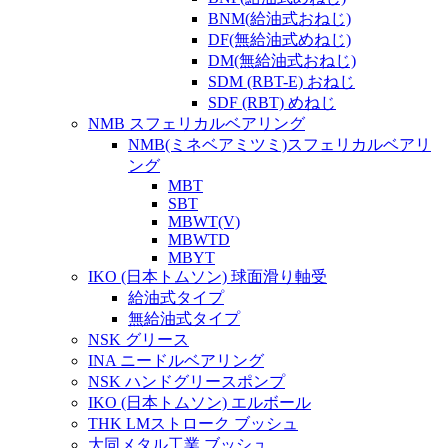
BNM(給油式おねじ)
DF(無給油式めねじ)
DM(無給油式おねじ)
SDM (RBT-E) おねじ
SDF (RBT) めねじ
NMB スフェリカルベアリング
NMB(ミネベアミツミ)スフェリカルベアリ
ング
MBT
SBT
MBWT(V)
MBWTD
MBYT
IKO (日本トムソン) 球面滑り軸受
給油式タイプ
無給油式タイプ
NSK グリース
INA ニードルベアリング
NSK ハンドグリースポンプ
IKO (日本トムソン) エルボール
THK LMストローク ブッシュ
大同メタル工業 ブッシュ