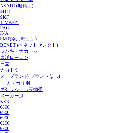
ASAHI (旭精工)
MTR
SKF
TIMKEN
FAG
INA
SMT(南海精工所)
BENET (ベネットセレクト)
ツバキ・ナカシマ
東洋ローレン
日立
ナカトミ
ノーブランド(ブランドなし)
カテゴリ別
単列ラジアル玉軸受
メーカー別
NSK
6800
6900
6000
6200
6300