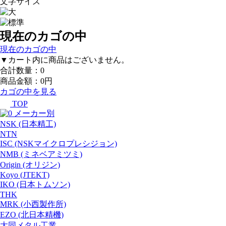
文字サイズ
現在のカゴの中
現在のカゴの中
▼カート内に商品はございません。
合計数量：
0
商品金額：
0円
カゴの中を見る
TOP
メーカー別
NSK (日本精工)
NTN
ISC (NSKマイクロプレシジョン)
NMB (ミネベアミツミ)
Origin (オリジン)
Koyo (JTEKT)
IKO (日本トムソン)
THK
MRK (小西製作所)
EZO (北日本精機)
大同メタル工業