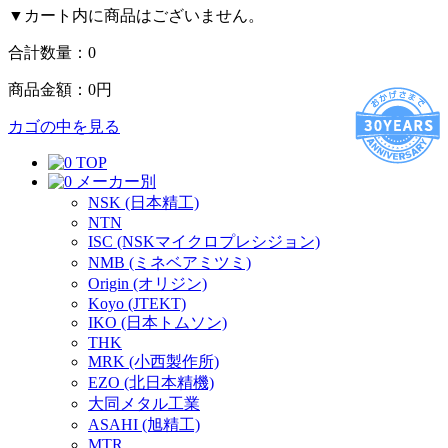
▼カート内に商品はございません。
合計数量：
0
商品金額：
0円
カゴの中を見る
TOP
メーカー別
NSK (日本精工)
NTN
ISC (NSKマイクロプレシジョン)
NMB (ミネベアミツミ)
Origin (オリジン)
Koyo (JTEKT)
IKO (日本トムソン)
THK
MRK (小西製作所)
EZO (北日本精機)
大同メタル工業
ASAHI (旭精工)
MTR