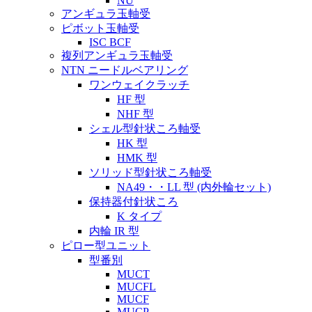
NU
アンギュラ玉軸受
ピボット玉軸受
ISC BCF
複列アンギュラ玉軸受
NTN ニードルベアリング
ワンウェイクラッチ
HF 型
NHF 型
シェル型針状ころ軸受
HK 型
HMK 型
ソリッド型針状ころ軸受
NA49・・LL 型 (内外輪セット)
保持器付針状ころ
K タイプ
内輪 IR 型
ピロー型ユニット
型番別
MUCT
MUCFL
MUCF
MUCP