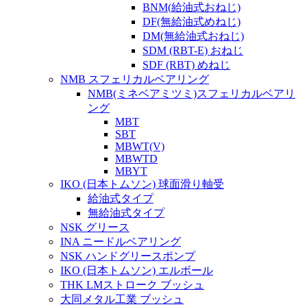
BNM(給油式おねじ)
DF(無給油式めねじ)
DM(無給油式おねじ)
SDM (RBT-E) おねじ
SDF (RBT) めねじ
NMB スフェリカルベアリング
NMB(ミネベアミツミ)スフェリカルベアリ
ング
MBT
SBT
MBWT(V)
MBWTD
MBYT
IKO (日本トムソン) 球面滑り軸受
給油式タイプ
無給油式タイプ
NSK グリース
INA ニードルベアリング
NSK ハンドグリースポンプ
IKO (日本トムソン) エルボール
THK LMストローク ブッシュ
大同メタル工業 ブッシュ