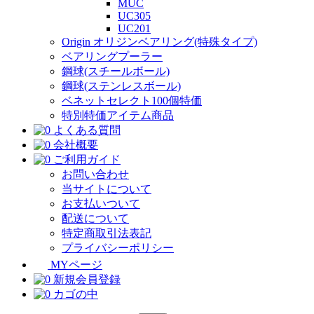
MUC
UC305
UC201
Origin オリジンベアリング(特殊タイプ)
ベアリングプーラー
鋼球(スチールボール)
鋼球(ステンレスボール)
ベネットセレクト100個特価
特別特価アイテム商品
よくある質問
会社概要
ご利用ガイド
お問い合わせ
当サイトについて
お支払いついて
配送について
特定商取引法表記
プライバシーポリシー
MYページ
新規会員登録
カゴの中