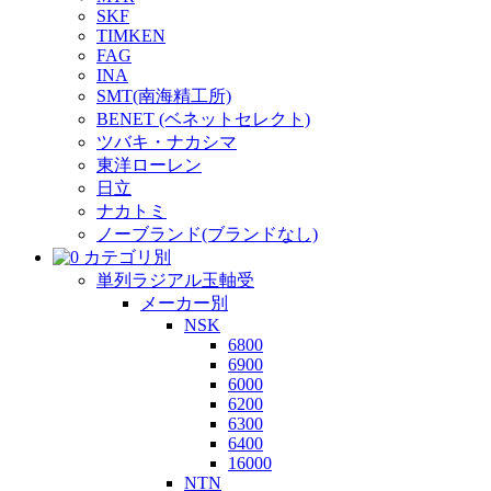
SKF
TIMKEN
FAG
INA
SMT(南海精工所)
BENET (ベネットセレクト)
ツバキ・ナカシマ
東洋ローレン
日立
ナカトミ
ノーブランド(ブランドなし)
カテゴリ別
単列ラジアル玉軸受
メーカー別
NSK
6800
6900
6000
6200
6300
6400
16000
NTN