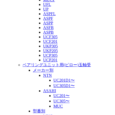
UFL
UP
ASPFL
ASPF
ASPP
ASFB
ASPB
UCF305
UCF201
UKP305
UKP205
UCP305
UCP201
ベアリングユニット用(ピロー)玉軸受
メーカー別
NTN
UC201D1〜
UC305D1〜
ASAHI
UC201〜
UC305〜
MUC
型番別